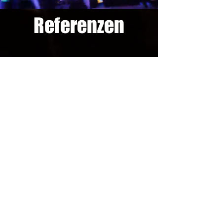
Referenzen
Events u.a.:
Stadtfest Leipzig (Radio PSR)
Bergstadtfest Freiberg (Radio Jump on Tour)
Stadtfest Chemnitz (Radio PSR)