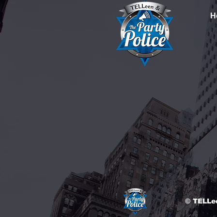
H
© TELLee