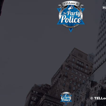
H
© TELLee