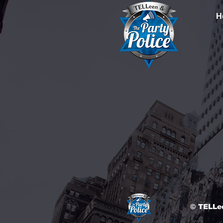
H
© TELLee