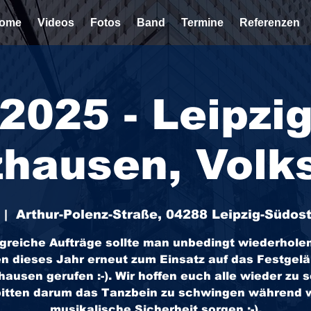
ome
Videos
Fotos
Band
Termine
Referenzen
2025 - Leipzi
hausen, Volk
 |  
Arthur-Polenz-Straße, 04288 Leipzig-Südos
lgreiche Aufträge sollte man unbedingt wiederholen
n dieses Jahr erneut zum Einsatz auf das Festgelä
hausen gerufen :-). Wir hoffen euch alle wieder zu 
itten darum das Tanzbein zu schwingen während w
musikalische Sicherheit sorgen ;-).