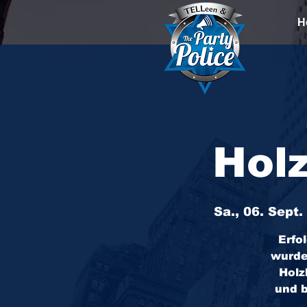
H
Holz
Sa., 06. Sept.
 
Erfo
wurde
Holz
und b