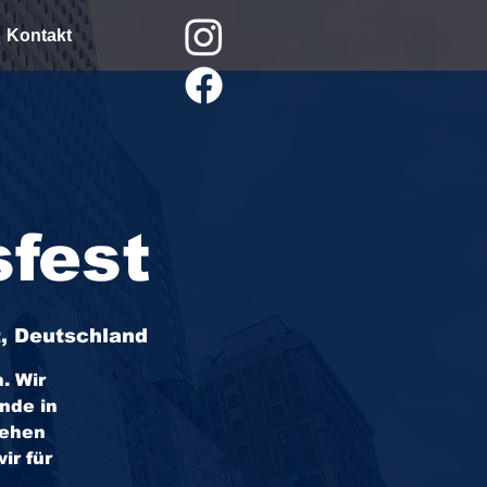
Kontakt
g
sfest
t, Deutschland
. Wir
nde in
sehen
ir für