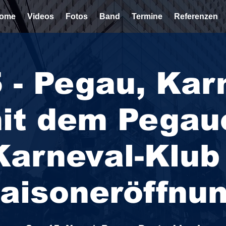
ome
Videos
Fotos
Band
Termine
Referenzen
 - Pegau, Kar
it dem Pegau
Karneval-Klub 
aisoneröffnu