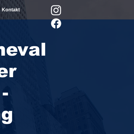
Kontakt
neval
er
-
ng