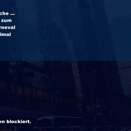
he ...
n zum
rneval
eimal
n blockiert.