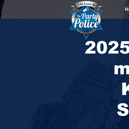
H
2025
m
S