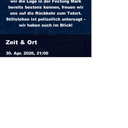
wir die Lage in der Festung Mark
bereits bestens kennen, freuen wir
uns auf die Rückkehr zum Tatort.
Stillstehen ist polizeilich untersagt –
wir haben euch im Blick!
Zeit & Ort
30. Apr. 2026, 21:00
Festung Mark - Eventlocation,
Hohepfortewall 1, 39104 Magdeburg,
Deutschland
© TELLeen & The Party Police
(2026) All Rights Reserved |
Impressum
|
Datenschutzerklärung