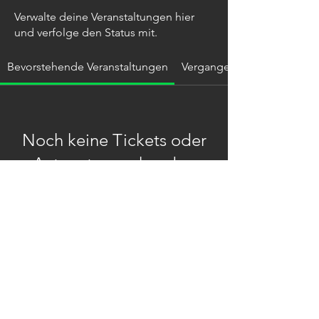
Verwalte deine Veranstaltungen hier
und verfolge den Status mit.
Bevorstehende Veranstaltungen
Vergangene Veranstaltung
Noch keine Tickets oder
Antworten vorhanden
Andere Veranstaltungen
© TELLeen & The Party Police
(2026) All Rights Reserved |
Impressum
|
Datenschutzerklärung