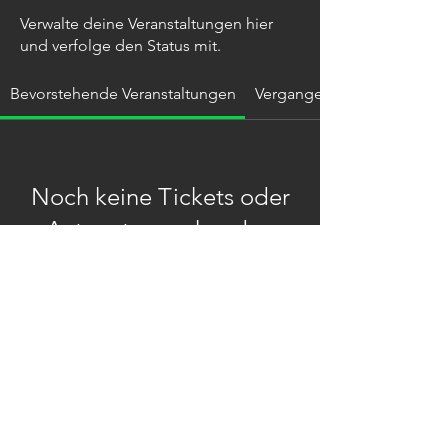
Verwalte deine Veranstaltungen hier
und verfolge den Status mit.
Bevorstehende Veranstaltungen
Vergangene Veranstaltung
Noch keine Tickets oder
Antworten vorhanden
Andere Veranstaltungen
© TELLeen & The Party Police
(2026) All Rights Reserved |
Impressum
|
Datenschutzerklärung